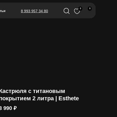
0
0
тьи
8 993 957 34 80
Кастрюля с титановым
покрытием 2 литра | Esthete
3 990
₽