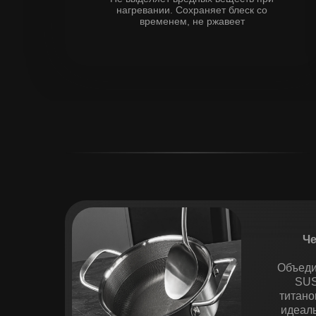
нагревании. Сохраняет блеск со
временем, не ржавеет
Ч
Объеди
SUS
титано
идеал