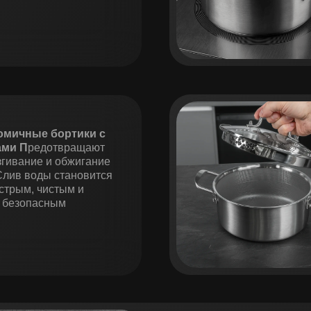
омичные бортики с
ами П
редотвращают
гивание и обжигание
Слив воды становится
стрым, чистым и
безопасным