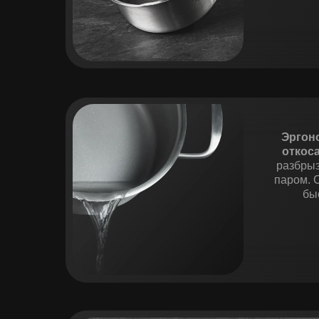
Эргон
откос
разбрыз
паром. 
бы