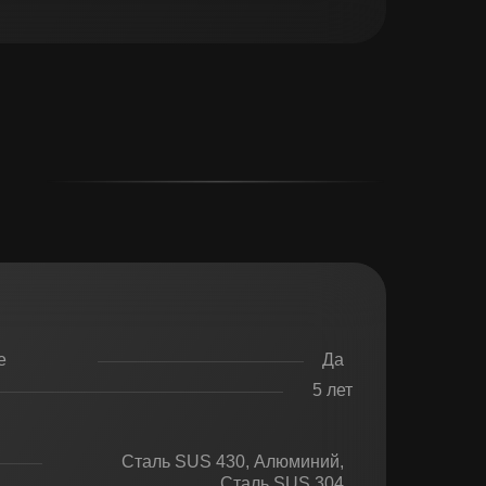
е
Да
5 лет
Сталь SUS 430, Алюминий,
Сталь SUS 304