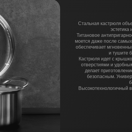
Стальная кастрюля объе
эстетика 
Титановое антипригарное
моется даже после самых
обеспечивает мгновенны
и тушите 
Кастрюля идет с крышко
отверстиями и удобным
делает приготовлени
безопасным. Универ
б
Высокотехнологичный вы