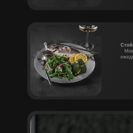
Стой
Мож
ежед