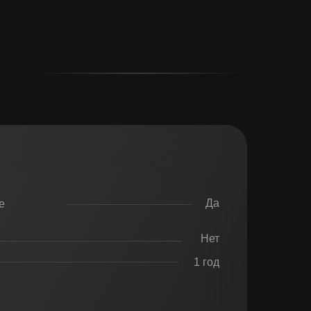
Да
е
Нет
1 год