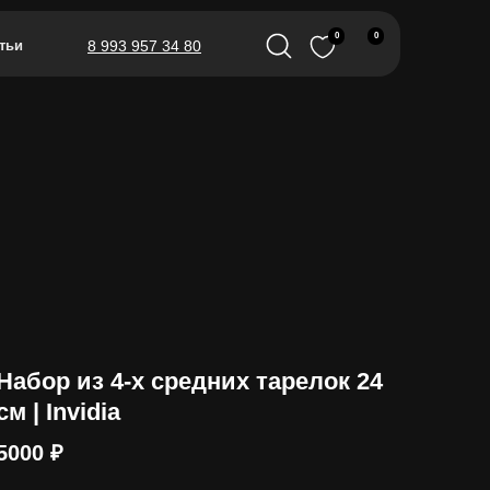
0
0
тьи
8 993 957 34 80
Набор из 4-х средних тарелок 24
см | Invidia
5000
₽