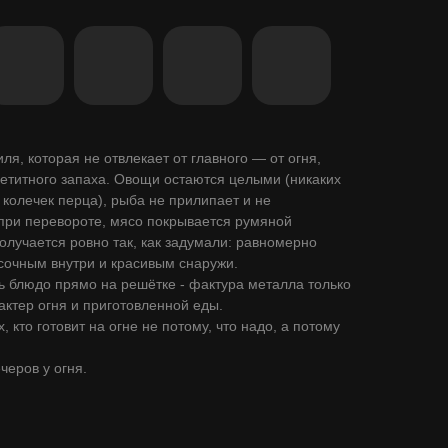
ля, которая не отвлекает от главного — от огня,
етитного запаха. Овощи остаются целыми (никаких
колечек перца), рыба не прилипает и не
при перевороте, мясо покрывается румяной
получается ровно так, как задумали: равномерно
сочным внутри и красивым снаружи.
 блюдо прямо на решётке - фактура металла только
актер огня и приготовленной еды.
, кто готовит на огне не потому, что надо, а потому
черов у огня.