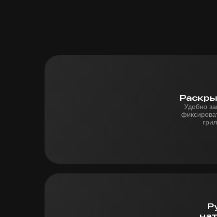
Раскры
Удобно за
фиксирова
грил
Р
на