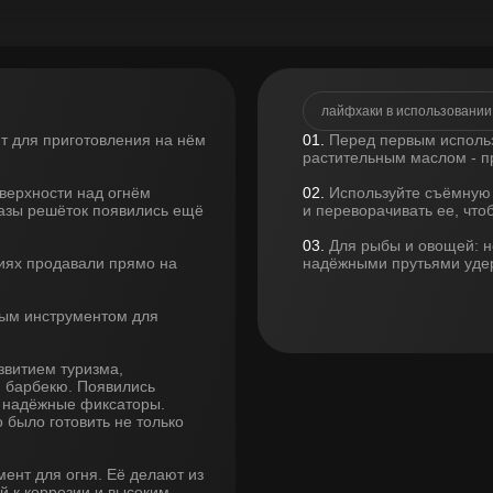
лайфхаки в использовании
нт для приготовления на нём
01.
Перед первым использ
растительным маслом - пр
верхности над огнём
02.
Используйте съёмную 
азы решёток появились ещё
и переворачивать ее, что
03.
Для рыбы и овощей: н
циях продавали прямо на
надёжными прутьями уде
ным инструментом для
звитием туризма,
 барбекю. Появились
, надёжные фиксаторы.
 было готовить не только
ент для огня. Её делают из
й к коррозии и высоким