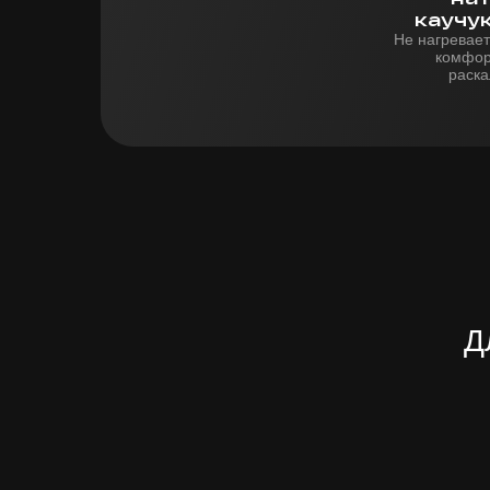
каучу
Не нагревает
комфор
раска
Д