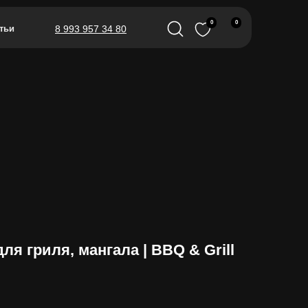
0
0
тьи
8 993 957 34 80
ля гриля, мангала | BBQ & Grill