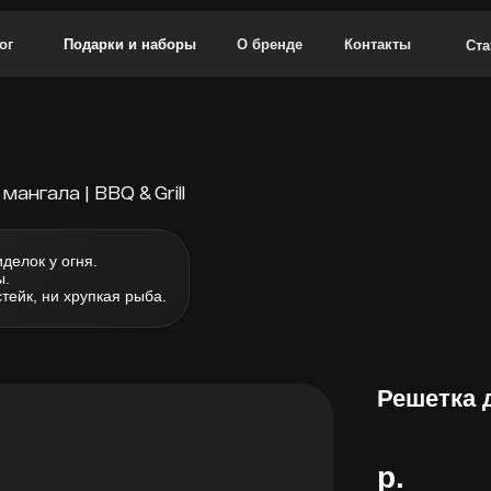
ог
Подарки и наборы
О бренде
Контакты
Ста
мангала | BBQ & Grill
делок у огня.
ы.
тейк, ни хрупкая рыба.
Решетка д
р.