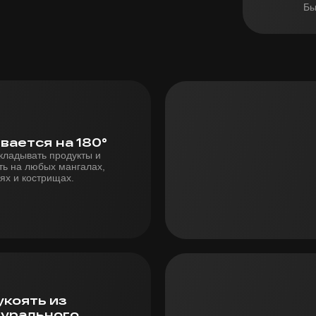
Бы
вается на 180°
кладывать продукты и
ть на любых мангалах,
ях и кострищах.
укоять из
турального