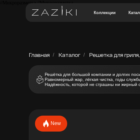
//Микроразметка
//Микроразметка
Коллекции
Катал
Главная
Каталог
Решетка для гриля, 
/
/
Решётка для большой компании и долгих поси
Равномерный жар, лёгкая чистка, годы служб
Надёжность, которой не страшны ни жирный с
New