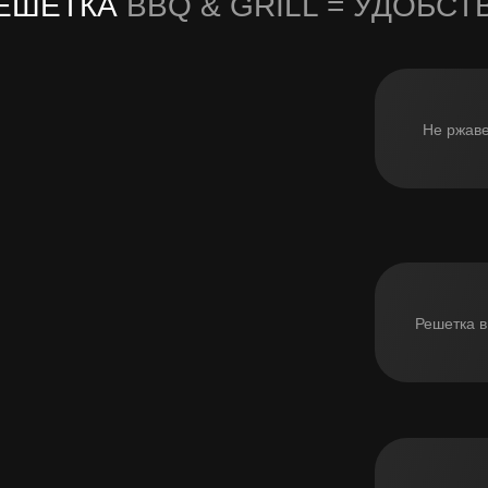
ЕШЕТКА
BBQ & GRILL = УДОБСТ
Не ржаве
Решетка в