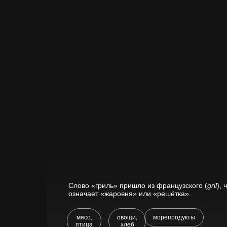
Слово «гриль» пришло из французского (
gril
), 
означает «жаровня» или «решётка».
овощи,
мясо,
морепродукты
хлеб
птица