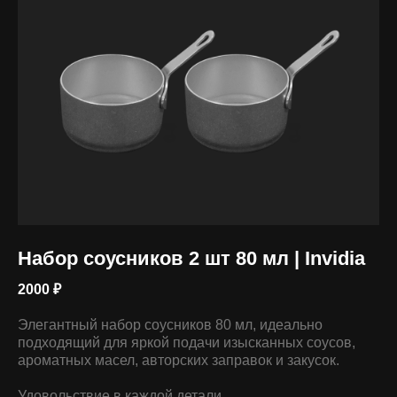
ПРЕИМУЩЕСТВА
Набор соусников 2 шт 80 мл | Invidia
2000
₽
Нержавеющая сталь
Элегантный набор соусников 80 мл, идеально
Не ржавеет,
подходящий для яркой подачи изысканных соусов,
безопасна для пищи
ароматных масел, авторских заправок и закусок.
Удовольствие в каждой детали.