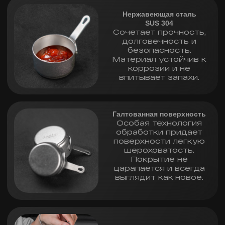
современного. Этот
трендовый аксессуар
станет изюминкой
вашего стола.
Набор соусников из 2 шт 80 мл | Invidia —
выбор тех, кто уделяет внимание деталям.
Набор соусниц — это не просто посуда, а
часть общей гастрономической
композиции. Он подчёркивает вкус,
добавляет эстетики и при этом удобен в
использовании.