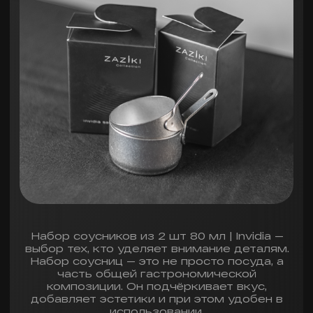
Общие
Можно мыть
в посудомоечной машине
Да
Можно использовать
в СВЧ-печи
Нет
Гарантия
1 год
Материал
Материал
Нержавеющая
сталь SUS 304
Обработка
Галтованная
поверхность
Дополнительные
Объем, мл
80
Вес, г
140
для соусов, масла,
Назначение
заправок
Количество
2
в наборе, шт
В корзину
Купить в 1 клик