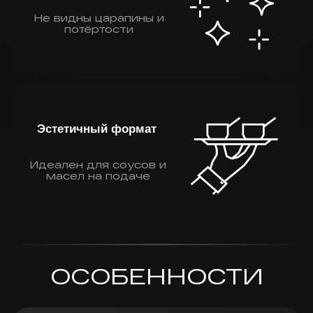
безопасность.
Материал устойчив к
коррозии и не
впитывает запахи.
Галтованная поверхность
Особая технология
обработки придает
поверхности легкую
шероховатость.
Покрытие не
царапается и всегда
выглядит как новое.
Точность в каждой детали
Удобная ручка
соусника помогает
дозировать
содержимое без
лишних усилий.
Минималистичный дизайн
Идеален для
сервировки стола в
любом стиле – от
винтажного до