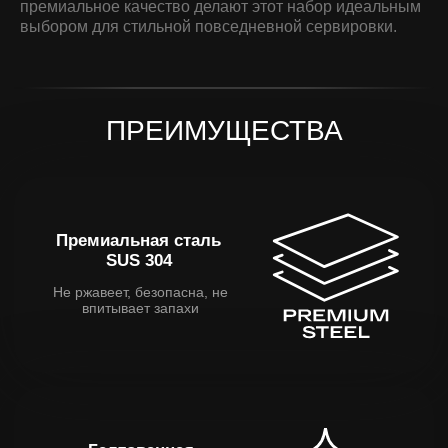
премиальное качество делают этот набор идеальным
выбором для стильной повседневной сервировки.
Галтованная
поверхность
Не видны царапины и
потёртости
Идеальный формат
для обеда
Подходит для подачи вторых
блюд, закусок, выпечки
ОСОБЕННОСТИ
Большая круглая форма