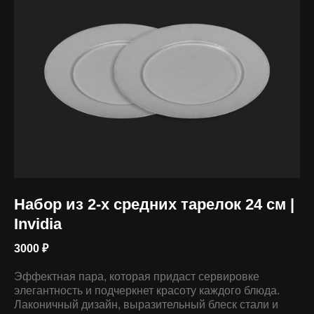
ПРЕИМУЩЕСТВА
Набор из 2-х средних тарелок 24 см |
Invidia
3000
₽
Премиальная сталь
SUS 304
Эффектная пара, которая придаст сервировке
Не ржавеет, безопасна, не
элегантность и подчеркнет красоту каждого блюда.
впитывает запахи
Лаконичный дизайн, выразительный блеск стали и