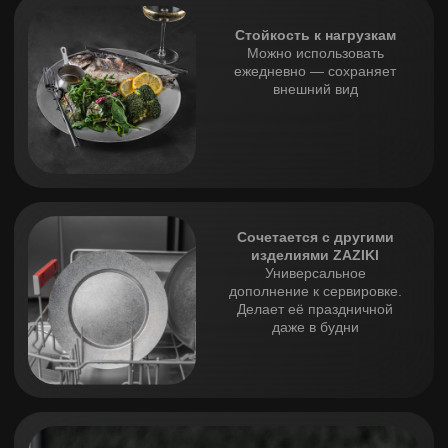
металлическим блеском подчеркивает эстетику подачи,
не отвлекая от главного — еды.
Изготовлена из нержавеющей стали SUS 304 — одного
из самых надежных и безопасных материалов в посуде.
Тертая мрамором и водой поверхность устойчива к
царапинам и потертостям, подходит для частого
использования и мытья в посудомоечной машине.
Подойдет на подарок.
ХАРАКТЕРИСТИКИ