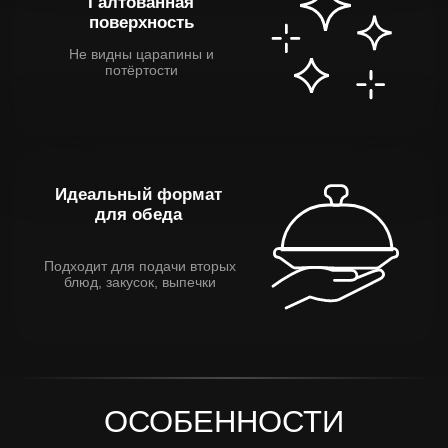
Вместительна и
универсальна для любого
блюда
Металлический блеск с
мягкой геометрией
Легко моется, подходит
для ежедневного
использования
Стойкость к нагрузкам
Можно использовать
ежедневно — сохраняет
внешний вид
Сочетается с другими
изделиями ZAZIKI