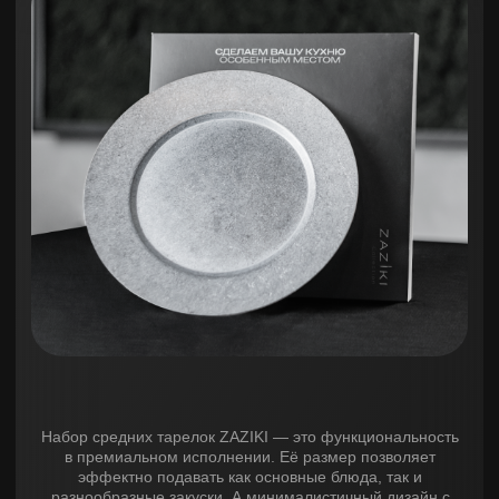
Общие
Можно мыть
в посудомоечной машине
Да
Можно использовать
в СВЧ-печи
Нет
Гарантия
1 год
Материал
Материал
Нержавеющая сталь SUS
304
Обработка
Галтованная
поверхность
Дополнительные
Вес, г
748
Назначение
для стейка, закусок, выпечки
Количество в
наборе, шт
2
Предзаказ
Купить в 1 клик