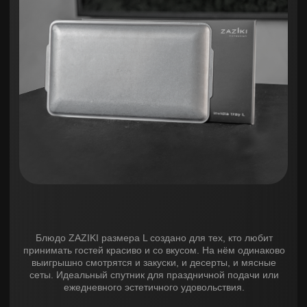
Общие
Можно мыть
в посудомоечной машине
Да
Можно использовать
в СВЧ-печи
Нет
Гарантия
1 год
Материал
Материал
Нержавеющая сталь SUS
304
Обработка
Галтованная поверхность
Дополнительные
Вес, г
530
для стейка, роллов, закусок,
Назначение
фуршета
Количество в
наборе, шт
1
В корзину
Купить в 1 клик