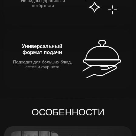
для большой компании
Выразительный блеск
нержавеющей стали
Добавляет блюду статуса и
презентабельности
Поверхность,
устойчивая к износу
Галтованная нержавейка
сохраняет эстетичный вид
надолго
Практичная форма с
ровными краями
Подходит как для
сервировки, так и для