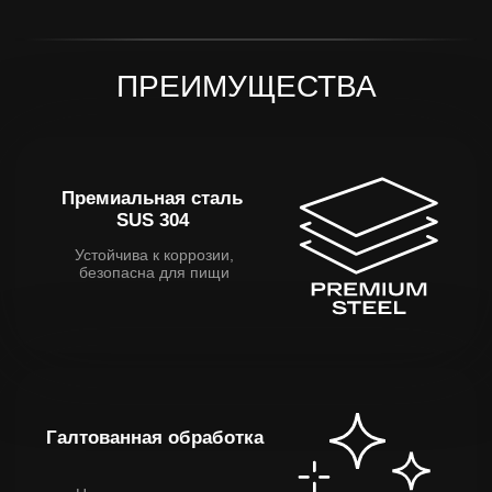
Галтованная обработка
Не видны царапины и
потёртости
Универсальный
формат подачи
Подходит для больших блюд,
сетов и фуршета
ОСОБЕННОСТИ
Размер L — больше, чем
кажется
Универсальный формат
подачи больших блюд,
сетов, фуршета. Идеален