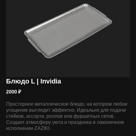
ПРЕИМУЩЕСТВА
Блюдо L | Invidia
2000
₽
Премиальная сталь
SUS 304
Просторное металлическое блюдо, на котором любое
Устойчива к коррозии,
угощение выглядит эффектно. Идеально для подачи
безопасна для пищи
стейков, ассорти, роллов или фуршетных сетов.
Создает атмосферу уюта и праздника в лаконичном
исполнении ZAZIKI.