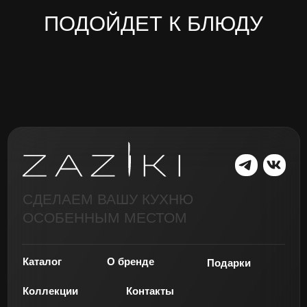
ОСОБЕННЫМ МЕСТОМ
Каталог
О бренде
Подарки
Коллекции
Контакты
Обмен и возврат
Оплата и доставка
Реквизиты: ИНН 470315962303 ИП
Публичная
Фанкухин Марк Игоревич
оферта
Политика обработки данных